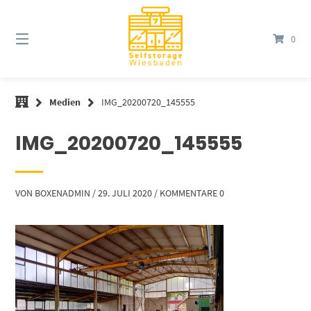
Springe
zum
Inhalt
0
Medien
IMG_20200720_145555
IMG_20200720_145555
VON
BOXENADMIN
/
29. JULI 2020
/
KOMMENTARE 0